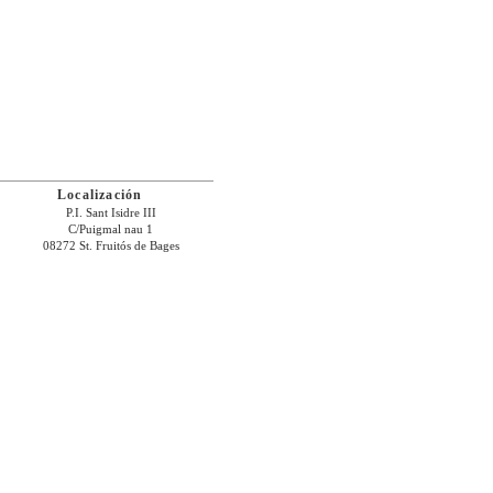
Localización
P.I. Sant Isidre III
C/Puigmal nau 1
08272 St. Fruitós de Bages