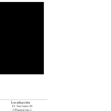
Localización
P.I. Sant Isidre III
C/Puigmal nau 1