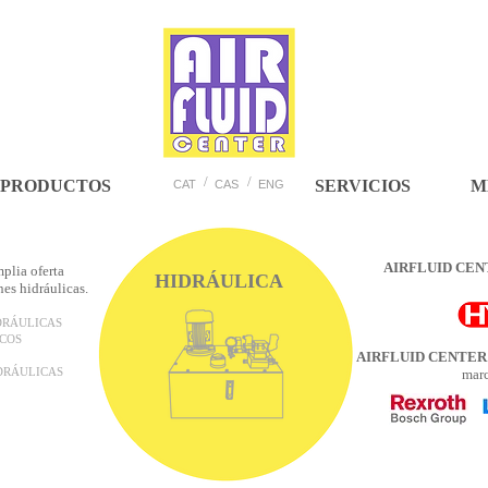
/
/
PRODUCTOS
SERVICIOS
M
CAT
CAS
ENG
AIRFLUID CEN
plia oferta
HIDRÁULICA
es hidráulicas.
DRÁULICAS
ICOS
AIRFLUID CENTER
DRÁULICAS
marc