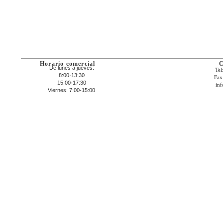
Horario comercial
C
De lunes a jueves:
Tel
8:00·13:30
Fax
15:00·17:30
inf
Viernes: 7:00-15:00